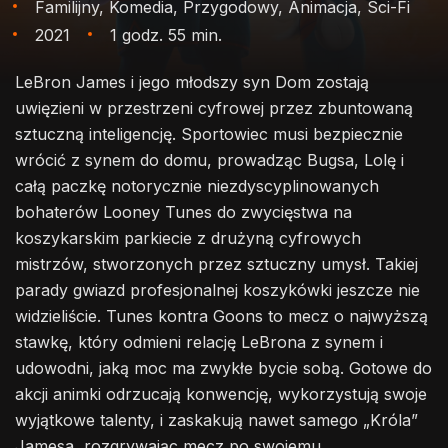
Familijny, Komedia, Przygodowy, Animacja, Sci-Fi
2021
1 godz. 55 min.
LeBron James i jego młodszy syn Dom zostają
uwięzieni w przestrzeni cyfrowej przez zbuntowaną
sztuczną inteligencję. Sportowiec musi bezpiecznie
wrócić z synem do domu, prowadząc Bugsa, Lolę i
całą paczkę notorycznie niezdyscyplinowanych
bohaterów Looney Tunes do zwycięstwa na
koszykarskim parkiecie z drużyną cyfrowych
mistrzów, stworzonych przez sztuczny umysł. Takiej
parady gwiazd profesjonalnej koszykówki jeszcze nie
widzieliście. Tunes kontra Goons to mecz o najwyższą
stawkę, który odmieni relację LeBrona z synem i
udowodni, jaką moc ma zwykłe bycie sobą. Gotowe do
akcji animki odrzucają konwencję, wykorzystują swoje
wyjątkowe talenty, i zaskakują nawet samego „Króla”
Jamesa, rozgrywając mecz po swojemu.